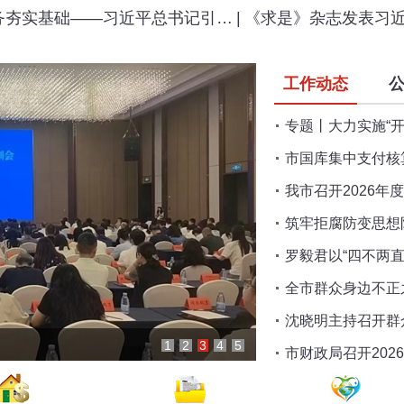
务夯实基础——习近平总书记引…
|
《求是》杂志发表习
工作动态
专题丨大力实施“
市国库集中支付核
我市召开2026年
筑牢拒腐防变思想
罗毅君以“四不两
全市群众身边不正
沈晓明主持召开群
市财政局召开区县市评审
1
2
3
4
5
市财政局召开20