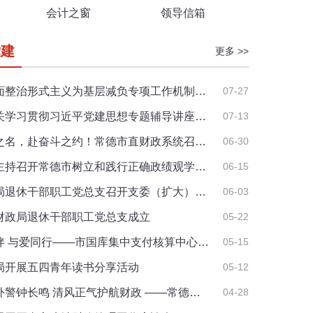
会计之窗
领导信箱
党建
更多 >>
面整治形式主义为基层减负专项工作机制…
07-27
关学习贯彻习近平党建思想专题辅导讲座…
07-13
之名，赴奋斗之约！常德市直财政系统召…
06-30
主持召开常德市树立和践行正确政绩观学…
06-15
局退休干部职工党总支召开支委（扩大）…
06-03
财政局退休干部职工党总支成立
05-22
伴 与爱同行——市国库集中支付核算中心…
05-15
局开展五四青年读书分享活动
05-12
外警钟长鸣 清风正气护航财政 ——常德…
04-28