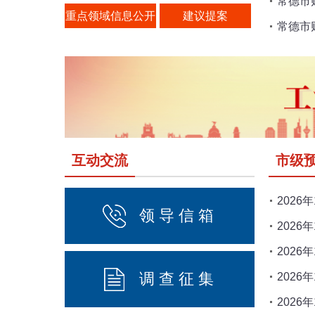
常德市
重点领域信息公开
建议提案
常德市
互动交流
市级
2026
领 导 信 箱
2026
2026
调 查 征 集
2026
2026