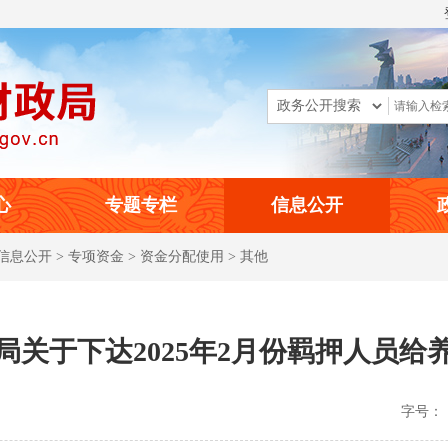
心
专题专栏
信息公开
信息公开
>
专项资金
>
资金分配使用
>
其他
局关于下达2025年2月份羁押人员给
字号：