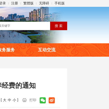
登录
注册
繁體版
无障碍
手机版
|
|
|
|
政务服务
互动交流
养经费的通知
【
大
中
小
】
打印