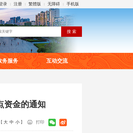
登录
注册
繁體版
无障碍
手机版
|
|
|
|
政务服务
互动交流
点资金的通知
【
大
中
小
】
打印