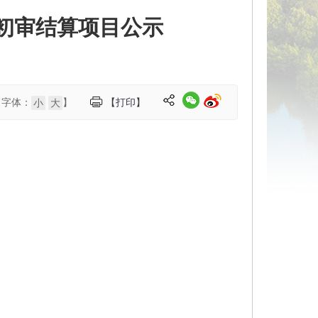
托初审结算项目公示
【字体：
】
【打印】
小
大